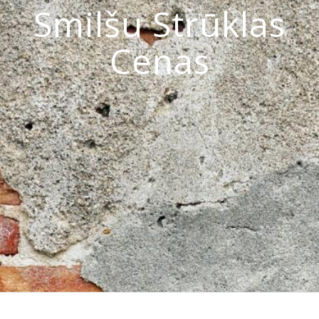
Smilšu Strūklas
Cenas