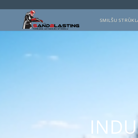
SMILŠU STRŪKL
INDU