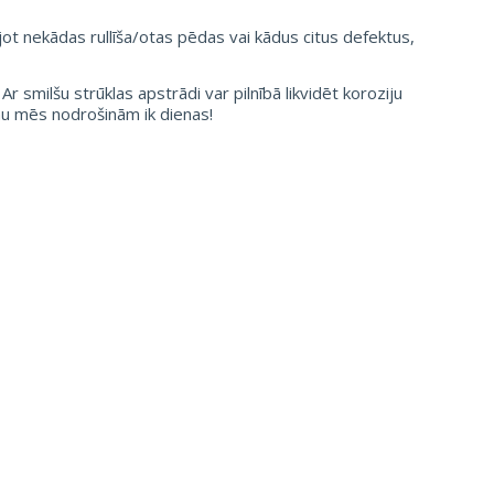
jot nekādas rullīša/otas pēdas vai kādus citus defektus,
r smilšu strūklas apstrādi var pilnībā likvidēt koroziju
umu mēs nodrošinām ik dienas!