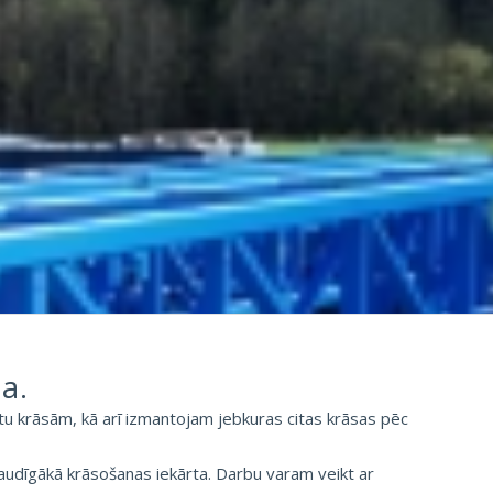
a.
u krāsām, kā arī izmantojam jebkuras citas krāsas pēc
audīgākā krāsošanas iekārta. Darbu varam veikt ar