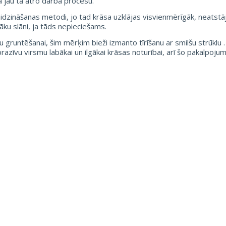
a jau tā ātro darba procesu.
smidzināšanas metodi, jo tad krāsa uzklājas visvienmērīgāk, neatstā
āku slāni, ja tāds nepieciešams.
gruntēšanai, šim mērķim bieži izmanto tīrīšanu ar smilšu strūklu . A
brazīvu virsmu labākai un ilgākai krāsas noturībai, arī šo pakalpoj