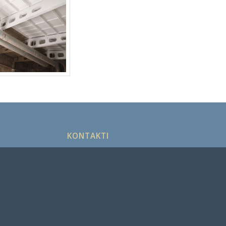
KONTAKTI
+371 22322575
info@sandblasting.lv
Krustpils iela 4
Rīga, Latvija
SANDBLASTING SIA
Reģ.nr.: 40203679736