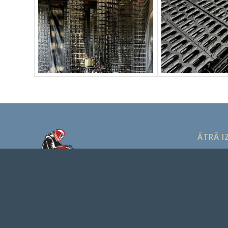
ĀTRĀ I
SMILŠU S
INDUSTR
AUGSTSP
Smilšu strūklošana, tīrīšana un
MŪSU DA
krāsošana
CENU LAP