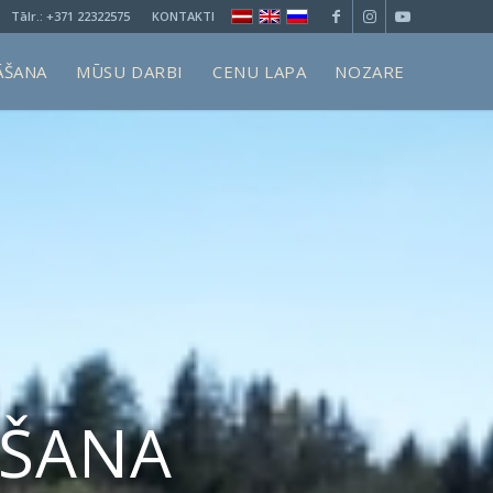
Tālr.:
+371 22322575
KONTAKTI
ĀŠANA
MŪSU DARBI
CENU LAPA
NOZARE
OŠANA