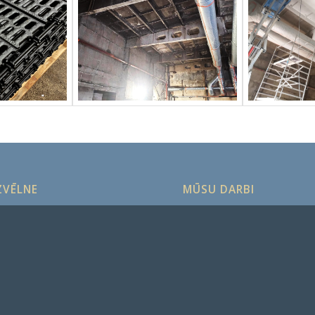
ZVĒLNE
MŪSU DARBI
TRŪKLA
Koka virsma
Metāla virsma
IĀLĀ KRĀSOŠANA
Kieģeļu virsma
IEDIENA MAZGĀŠANA
Betona virsma
RBI
A