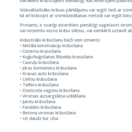
vairākiem krāsotājiem vienlaicīgi, kas ievērojami paātrin
Viskvalitatīvāko krāsas pārklājumu var iegūt tieši ar iz
kā arī krāsojot ar izsmidzināšanas metodi var iegūt biez
Protams, ir svarīgi atcerēties pienācīgi sagatavot virsmu 
vai noņemtu vecos krāsu slāņus, vai vienkārši uztaisīt a
Industriālo krāsošanu bieži vien izmanto:
• Metāla konstrukciju krāsošana
• Cisternu krasošana
• Kuģu/kuģošanas līdzekļu krasošana
• Cauruļu krāsošana
• Jūras konteineru krāsošana
• Kravas auto krāsošana
• Celtņu krāsošana
• Telferu krāsošana
• Dzelzceļa vagonu krāsošana
• Virsmas aizsargslāņa uzklāšana
• Jumtu krāsošana
• Fasādes krāsošana
• Betona virsmas krāsošana
• Un daudz kur citur.