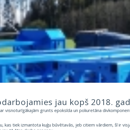
odarbojamies jau kopš 2018. gad
ar visnoturīgākajām grunts epoksīda un poliuretāna divkomponent
kas tiek izmantota kuģu būvētavās, jeb citiem vārdiem, šī ir visj