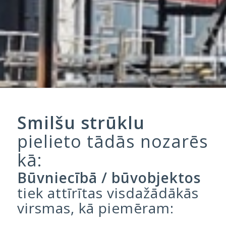
Smilšu strūklu
pielieto tādās nozarēs
kā:
Būvniecībā / būvobjektos
tiek attīrītas visdažādākās
virsmas, kā piemēram: