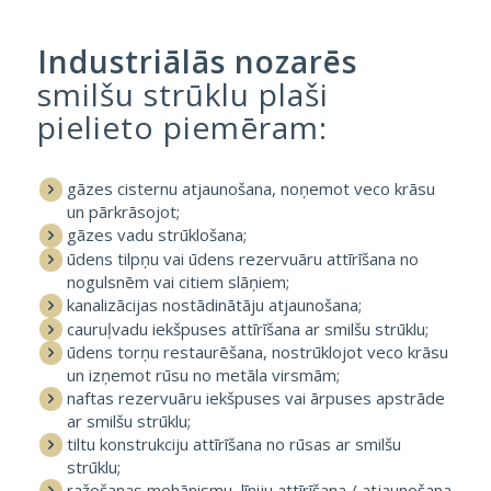
Industriālās nozarēs
smilšu strūklu plaši
pielieto piemēram:
gāzes cisternu atjaunošana, noņemot veco krāsu
un pārkrāsojot;
gāzes vadu strūklošana;
ūdens tilpņu vai ūdens rezervuāru attīrīšana no
nogulsnēm vai citiem slāņiem;
kanalizācijas nostādinātāju atjaunošana;
cauruļvadu iekšpuses attīrīšana ar smilšu strūklu;
ūdens torņu restaurēšana, nostrūklojot veco krāsu
un izņemot rūsu no metāla virsmām;
naftas rezervuāru iekšpuses vai ārpuses apstrāde
ar smilšu strūklu;
tiltu konstrukciju attīrīšana no rūsas ar smilšu
strūklu;
ražošanas mehānismu, līniju attīrīšana / atjaunošana