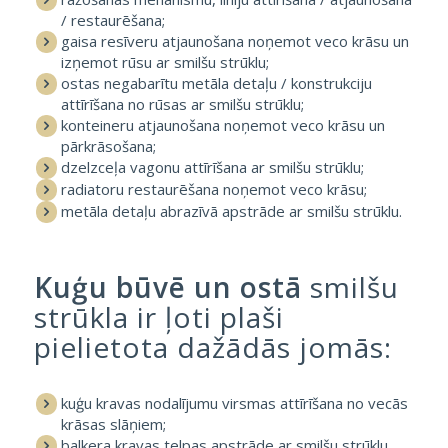
/ restaurēšana;
gaisa resīveru atjaunošana noņemot veco krāsu un
izņemot rūsu ar smilšu strūklu;
ostas negabarītu metāla detaļu / konstrukciju
attīrīšana no rūsas ar smilšu strūklu;
konteineru atjaunošana noņemot veco krāsu un
pārkrāsošana;
dzelzceļa vagonu attīrīšana ar smilšu strūklu;
radiatoru restaurēšana noņemot veco krāsu;
metāla detaļu abrazīvā apstrāde ar smilšu strūklu.
Kuģu būvē un ostā
smilšu
strūkla ir ļoti plaši
pielietota dažādās jomās:
kuģu kravas nodalījumu virsmas attīrīšana no vecās
krāsas slāņiem;
balkera kravas telpas apstrāde ar smilšu strūklu,