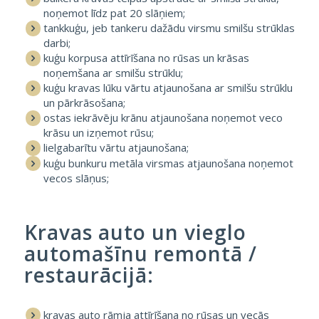
noņemot līdz pat 20 slāņiem;
tankkuģu, jeb tankeru dažādu virsmu smilšu strūklas
darbi;
kuģu korpusa attīrīšana no rūsas un krāsas
noņemšana ar smilšu strūklu;
kuģu kravas lūku vārtu atjaunošana ar smilšu strūklu
un pārkrāsošana;
ostas iekrāvēju krānu atjaunošana noņemot veco
krāsu un izņemot rūsu;
lielgabarītu vārtu atjaunošana;
kuģu bunkuru metāla virsmas atjaunošana noņemot
vecos slāņus;
Kravas auto un vieglo
automašīnu remontā /
restaurācijā:
kravas auto rāmja attīrīšana no rūsas un vecās