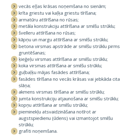
vecās eļļas krāsas noņemšana no sienām;
krīta griestu vai kaļķa griestu tīrīšana;
armatūru attīrīšana no rūsas;
metāla konstrukciju attīrīšana ar smilšu strūklu;
švelleru attīrīšana no rūsas;
kāpņu un margu attīrīšana ar smilšu strūklu;
betona virsmas apstrāde ar smilšu strūklu pirms
gruntēšanas;
ķieģeļu virsmas attīrīšana ar smilšu strūklu;
koka virsmas attīrīšana ar smilšu strūklu;
guļbaļķu mājas fasādes attīrīšana;
fasādes tīrīšana no vecās krāsas vai jebkāda cita
slāņa;
akmens virsmas tīrīšana ar smilšu strūklu;
jumta konstrukciju atjaunošana ar smilšu strūklu;
kopņu attīrīšana ar smilšu strūklu;
pieminekļu atsvaidzināšana notīrot ar
augstspiedienu (ūdens) vai izmantojot smilšu
strūklu;
grafiti noņemšana.